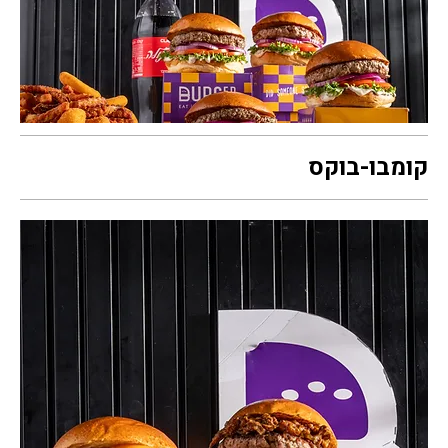
קומבו-בוקס