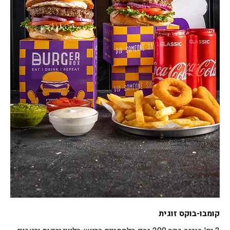
קומבו-בוקס זוגית