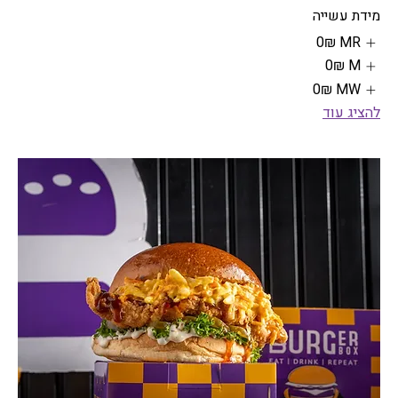
מידת עשייה
MR
‏0 ‏₪
M
‏0 ‏₪
MW
‏0 ‏₪
להציג עוד