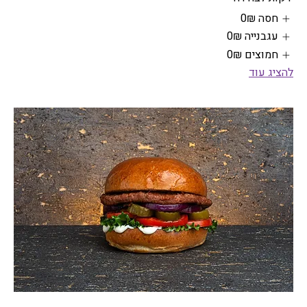
חסה
‏0 ‏₪
עגבנייה
‏0 ‏₪
חמוצים
‏0 ‏₪
להציג עוד