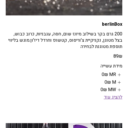
berlinBox
200 גרם בקר בשילוב מיונז שום, חסה, עגבניות, כרוב כבוש,
בצל מטוגן, נקניקיית צ'וריסוס, קטשופ וחרדל דיז'ון.מוגש בליווי
תוספת מטוגנת לבחירה
‏89 ‏₪
מידת עשייה
MR
‏0 ‏₪
M
‏0 ‏₪
MW
‏0 ‏₪
להציג עוד