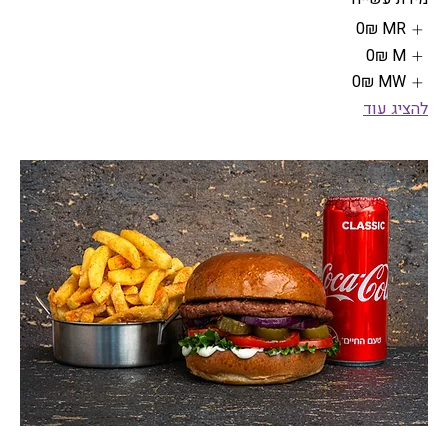
MR
‏0 ‏₪
M
‏0 ‏₪
MW
‏0 ‏₪
להציג עוד