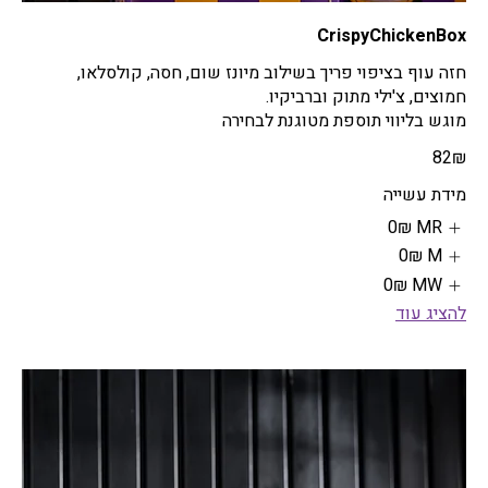
CrispyChickenBox
חזה עוף בציפוי פריך בשילוב מיונז שום, חסה, קולסלאו,
מוגש בליווי תוספת מטוגנת לבחירה
‏82 ‏₪
מידת עשייה
MR
‏0 ‏₪
M
‏0 ‏₪
MW
‏0 ‏₪
להציג עוד