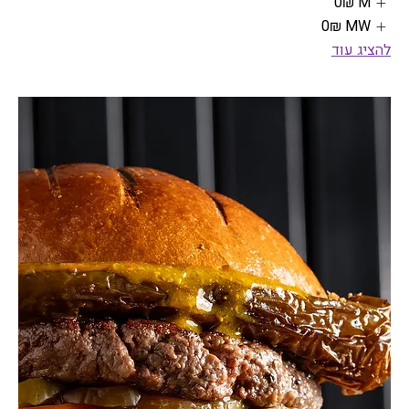
M
‏0 ‏₪
MW
‏0 ‏₪
להציג עוד