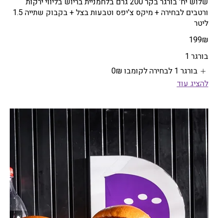
שלוש יח' בורגר בקר 200 גרם בלחמניית בריוש בליווי ירקות
ורטבים לבחירה + מיקס צ'יפס וטבעות בצל + בקבוק שתייה 1.5
ליטר
‏199 ‏₪
בורגר 1
בורגר 1 לבחירה לקומבו
‏0 ‏₪
להציג עוד