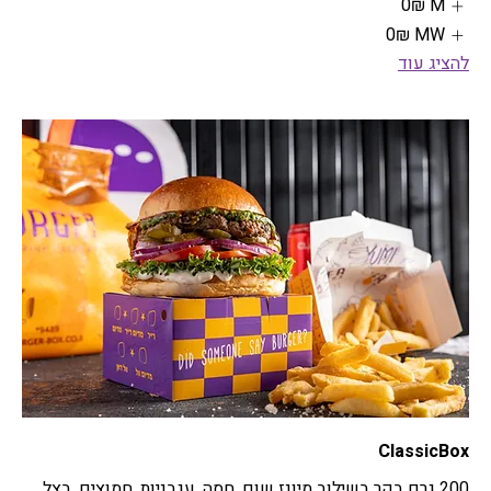
M
‏0 ‏₪
MW
‏0 ‏₪
להציג עוד
ClassicBox
200 גרם בקר בשילוב מיונז שום, חסה, עגבניות, חמוצים, בצל